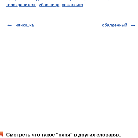
телохранитель
,
уборщица
,
хожалочка
нянюшка
обалденный
Смотреть что такое "няня" в других словарях: