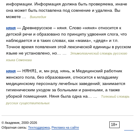
информации. Информация должна быть проверяема, иначе
она может быть поставлена под сомнение и удалена. Вы
можете …
Википедия
няня
— Древнерусское – няня. Слово «няня» относится к
детской речи и образовано по принципу удвоения слога, что
наблюдается и в таких словах, как «мама», «дядя» и т.п.
Точное время появления этой лексической единицы в русском
языке не установлено, но… …
Этимологический словарь русского
языка Семенова
няня
— НЯНЯ1, и, мн род. нянь, ж Медицинский работник
женского пола, без образования, относится к младшему
медицинскому персоналу лечебных заведений; занимается
гигиеническим уходом за больными и ранеными, а также
уборкой помещения. Няня была одна на… …
Толковый словарь
русских существительных
© Академик, 2000-2026
18+
Обратная связь:
Техподдержка
,
Реклама на сайте