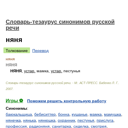
Словарь-тезаурус синонимов русской
речи
няня
Толкование
Перевод
няня
НЯНЯ
НЯНЯ
,
устар.
мамка,
устар.
пестунья
Словарь-тезаурус синонимов русской речи. - М:. АСТ-ПРЕСС
.
Бабенко Л. Г.
.
2007
.
Игры ⚽
Поможем решить контрольную работу
Синонимы
:
баюкальщица
,
бебиситтер
,
бонна
,
кушанье
,
мамка
,
мамушка
,
нянечка
,
нянька
,
нянюшка
,
охранник
,
пестунья
,
прислуга
,
профессия
,
радионяня
,
санитарка
,
сиделка
,
смотрея
,