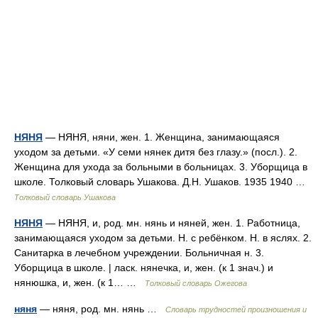
НЯНЯ
— НЯНЯ, няни, жен. 1. Женщина, занимающаяся
уходом за детьми. «У семи нянек дитя без глазу.» (посл.). 2.
Женщина для ухода за больными в больницах. 3. Уборщица в
школе. Толковый словарь Ушакова. Д.Н. Ушаков. 1935 1940 …
Толковый словарь Ушакова
НЯНЯ
— НЯНЯ, и, род. мн. нянь и няней, жен. 1. Работница,
занимающаяся уходом за детьми. Н. с ребёнком. Н. в яслях. 2.
Санитарка в лечебном учреждении. Больничная н. 3.
Уборщица в школе. | ласк. нянечка, и, жен. (к 1 знач.) и
нянюшка, и, жен. (к 1… …
Толковый словарь Ожегова
няня
— няня, род. мн. нянь …
Словарь трудностей произношения и